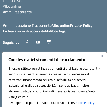
Libri di testo
Albo online
Amm. Trasparente
Amministrazione Trasparente
Albo online
Privacy Policy
Dichiarazione di accessibilità
Note legali
Seguici su:
Cookies e altri strumenti di tracciamento
Indirizzo:
Lecce
Centralino:
+39 0832 236311
Email:
leis03400t@istruzione.it
Il nostro Istituto non utilizza strumenti di profilazione degli utenti -
Posta elettronica certificata (PEC):
leis03400t@pec.istruzione.it
sono utilizzati esclusivamente cookies tecnici necessari al
Codice fiscale: 80010750752
corretto funzionamento del sito, alla fruibilità dei servizi
Codice meccanografico:
leis03400t
istituzionali e alla sua accessibilità – sono utilizzati, inoltre,
strumenti statistici anonimizzati messi a disposizione da Web
Analytics Italia.
Hosting & Powered by 3D Solution S.r.l.
Per saperne di più sul nostro sito, consulta la ns.
Cookie Policy
Concept & Design by Designers Italia