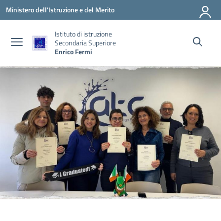
Vai ai contenuti
Vai al menu di navigazione
Vai al footer
Ministero dell'Istruzione e del Merito
Istituto di istruzione
Secondaria Superiore
Enrico Fermi