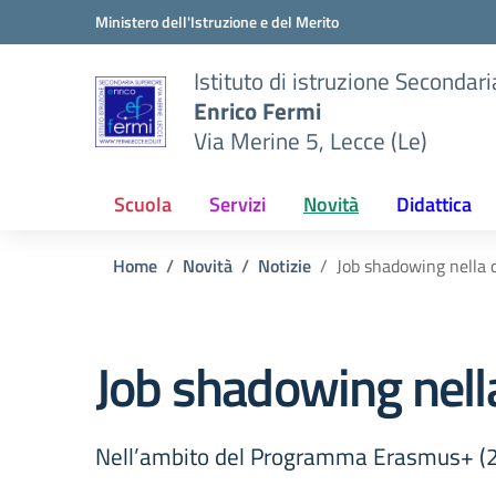
Vai ai contenuti
Vai al menu di navigazione
Vai al footer
Ministero dell'Istruzione e del Merito
Istituto di istruzione Secondar
Enrico Fermi
Via Merine 5, Lecce (Le)
Scuola
Servizi
Novità
Didattica
Home
Novità
Notizie
Job shadowing nella 
Job shadowing nella
Nell’ambito del Programma Erasmus+