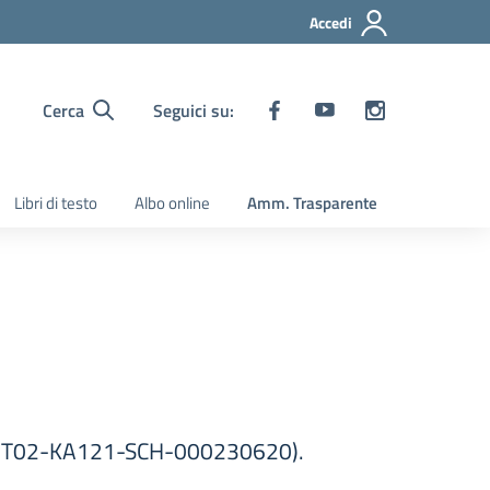
Accedi
Cerca
Seguici su:
Libri di testo
Albo online
Amm. Trasparente
-IT02-KA121-SCH-000230620).