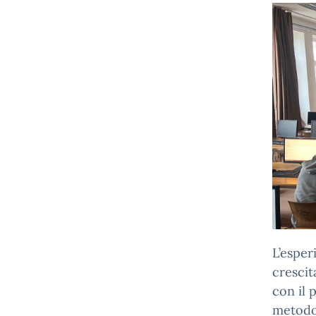
L’esper
crescit
con il 
metodol