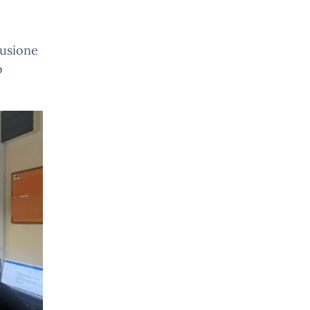
lusione
o