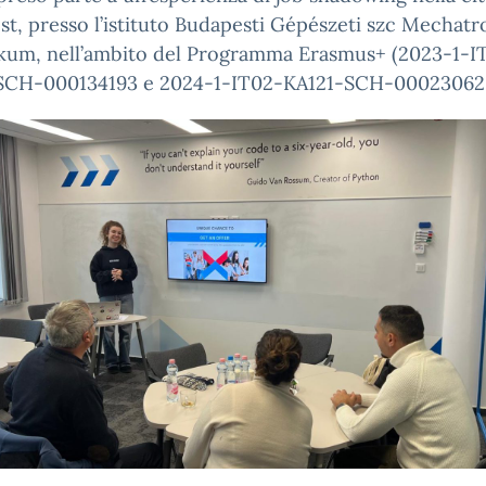
t, presso l’istituto Budapesti Gépészeti szc Mechatr
kum, nell’ambito del Programma Erasmus+ (2023-1-I
SCH-000134193 e 2024-1-IT02-KA121-SCH-00023062