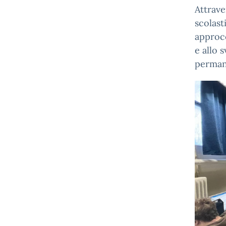
Attrave
scolast
approcc
e allo 
perman