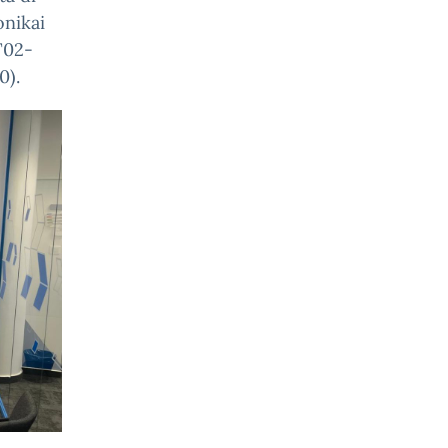
onikai
T02-
0).