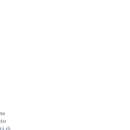
sa
uto
tà di