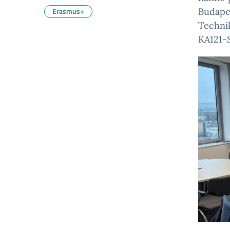
Erasmus+
Budapes
Techni
KA121-