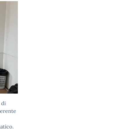
 di
oerente
atico.