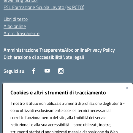
eTwinning School
FSL Formazione Scuola Lavoto (ex PCTO)
Libri di testo
Albo online
Amm. Trasparente
Amministrazione Trasparente
Albo online
Privacy Policy
Dichiarazione di accessibilità
Note legali
Seguici su:
Indirizzo:
Cookies e altri strumenti di tracciamento
Lecce
Centralino:
+39 0832 236311
Email:
leis03400t@istruzione.it
Il nostro Istituto non utilizza strumenti di profilazione degli utenti -
Posta elettronica certificata (PEC):
leis03400t@pec.istruzione.it
sono utilizzati esclusivamente cookies tecnici necessari al
Codice fiscale: 80010750752
corretto funzionamento del sito, alla fruibilità dei servizi
Codice meccanografico:
leis03400t
istituzionali e alla sua accessibilità – sono utilizzati, inoltre,
strumenti statistici anonimizzati messi a disposizione da Web