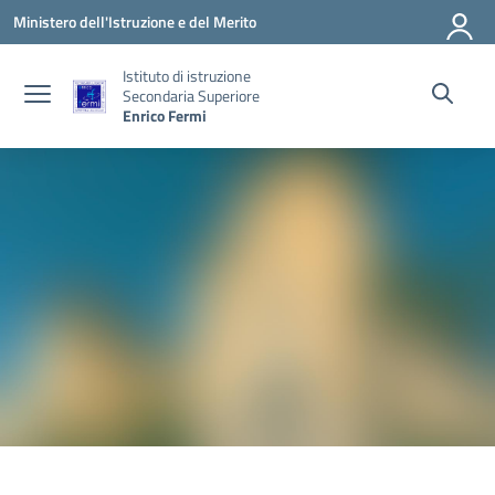
Vai ai contenuti
Vai al menu di navigazione
Vai al footer
Ministero dell'Istruzione e del Merito
Istituto di istruzione
Secondaria Superiore
Enrico Fermi