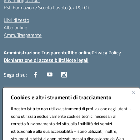
eTwinning School
FSL Formazione Scuola Lavoto (ex PCTO)
Libri di testo
Albo online
Amm. Trasparente
Amministrazione Trasparente
Albo online
Privacy Policy
Dichiarazione di accessibilità
Note legali
Seguici su:
Indirizzo:
Cookies e altri strumenti di tracciamento
Lecce
Centralino:
+39 0832 236311
Email:
leis03400t@istruzione.it
Il nostro Istituto non utilizza strumenti di profilazione degli utenti -
Posta elettronica certificata (PEC):
leis03400t@pec.istruzione.it
sono utilizzati esclusivamente cookies tecnici necessari al
Codice fiscale: 80010750752
corretto funzionamento del sito, alla fruibilità dei servizi
Codice meccanografico:
leis03400t
istituzionali e alla sua accessibilità – sono utilizzati, inoltre,
strumenti statistici anonimizzati messi a disposizione da Web