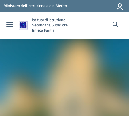
Vai ai contenuti
Vai al menu di navigazione
Vai al footer
Ministero dell'Istruzione e del Merito
Istituto di istruzione
Secondaria Superiore
Enrico Fermi